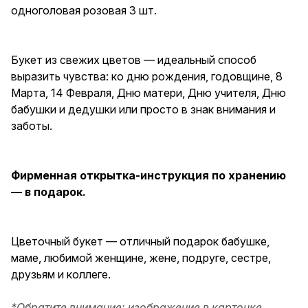
подарок бабушке, маме,
одноголовая розовая 3 шт.
любимой женщине, жене,
подруге, сестре, друзьям и
коллеге.
Букет из свежих цветов — идеальный способ
выразить чувства: ко дню рождения, годовщине, 8
Марта, 14 Февраля, Дню матери, Дню учителя, Дню
бабушки и дедушки или просто в знак внимания и
заботы.
Фирменная открытка-инструкция по хранению
— в подарок.
Цветочный букет — отличный подарок бабушке,
маме, любимой женщине, жене, подруге, сестре,
друзьям и коллеге.
*Обратите внимание: изображение в карточке