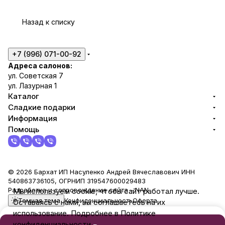
«Ве
«Ка
раз
раз
18
рни
при
1
саж
з»
Назад к списку
»
+7 (996) 071-00-92
Адреса салонов:
ул. Советская 7
ул. Лазурная 1
Каталог
Сладкие подарки
Информация
Помощь
© 2026 Бархат ИП Насуленко Андрей Вячеславович ИНН
540863736105, ОГРНИП 319547600029483
Разработка и сопровождение сайта -
NAN
Мы используем cookie, чтобы сайт работал лучше.
Темная тема
Конфиденциальность
Оферта
Оставаясь с нами, вы соглашаетесь на их
использование. Подробнее в Политике
конфиденциальности.