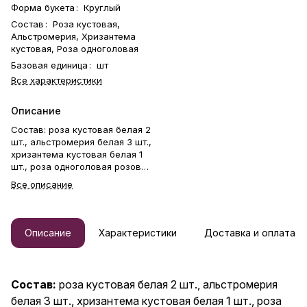
Форма букета
:
Круглый
Состав
:
Роза кустовая,
Альстромерия, Хризантема
кустовая, Роза одноголовая
Базовая единица
:
шт
Все характеристики
Описание
Состав: роза кустовая белая 2
шт., альстромерия белая 3 шт.,
хризантема кустовая белая 1
шт., роза одноголовая розовая
3 шт. Букет из свежих цветов
Все описание
— идеальный способ выразить
чувства: ко дню рождения,
годовщине, 8 Марта, 14
Февраля, Дню матери, Дню
Описание
Характеристики
Доставка и оплата
учителя, Дню бабушки и
дедушки или просто в знак
внимания и заботы. Фирменная
открытка-инструкция по
Состав:
роза кустовая белая 2 шт., альстромерия
хранению — в подарок.
белая 3 шт., хризантема кустовая белая 1 шт., роза
Цветочный букет — отличный