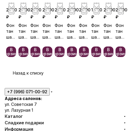
т
м
2 190
2 890
2 190
2 290
2 190
2 690
2 590
1 990
2 890
2 290
ь
₽
₽
₽
₽
₽
₽
₽
₽
₽
₽
Фон
Фон
Фон
Фон
Фон
Фон
Фон
Фон
Фон
Фон
тан
тан
тан
тан
тан
тан
тан
тан
тан
тан
шар
шар
шар
шар
шар
шар
шар
шар
шар
шар
ов
ов
ов
ов
ов
ов
ов
ов
ов
ов
№5
№5
№5
№5
№5
№3
№5
№5
№5
№5
В
В
В
В
В
В
В
В
В
В
корзину
корзину
корзину
корзину
корзину
корзину
корзину
корзину
корзину
корзину
86
81
90
87
83
73
92
84
82
93
Назад к списку
+7 (996) 071-00-92
Адреса салонов:
ул. Советская 7
ул. Лазурная 1
Каталог
Сладкие подарки
Информация