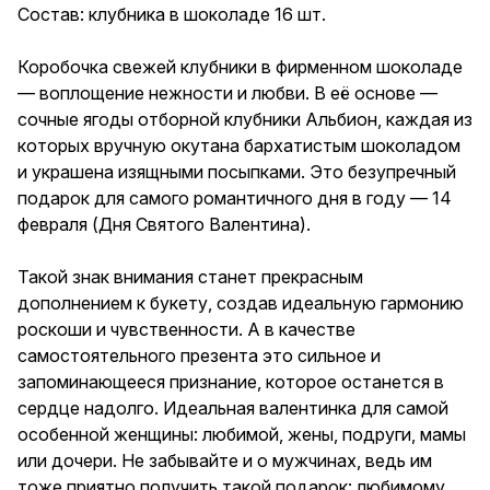
романтичного дня в году — 14
Состав: клубника в шоколаде 16 шт.
февраля (Дня Святого
Валентина). Такой знак
внимания станет прекрасным
Коробочка свежей клубники в фирменном шоколаде
дополнением к букету, создав
— воплощение нежности и любви. В её основе —
идеальную гармонию роскоши
сочные ягоды отборной клубники Альбион, каждая из
и чувственности. А в качестве
самостоятельного презента
которых вручную окутана бархатистым шоколадом
это сильное и
и украшена изящными посыпками. Это безупречный
запоминающееся признание,
подарок для самого романтичного дня в году — 14
которое останется в сердце
надолго. Идеальная
февраля (Дня Святого Валентина).
валентинка для самой
особенной женщины: любимой,
Такой знак внимания станет прекрасным
жены, подруги, мамы или
дочери. Не забывайте и о
дополнением к букету, создав идеальную гармонию
мужчинах, ведь им тоже
роскоши и чувственности. А в качестве
приятно получить такой
самостоятельного презента это сильное и
подарок: любимому мужчине,
парню, другу, мужу. Дарите
запоминающееся признание, которое останется в
вкус, перед которым
сердце надолго. Идеальная валентинка для самой
невозможно устоять.
особенной женщины: любимой, жены, подруги, мамы
или дочери. Не забывайте и о мужчинах, ведь им
тоже приятно получить такой подарок: любимому