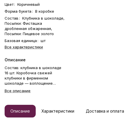
Цвет
:
Коричневый
Форма букета
:
В коробке
Состав
:
Клубника в шоколаде,
Посыпки: Фисташка
дробленная обжаренная,
Посыпки: Пищевое золото
Базовая единица
:
шт
Все характеристики
Описание
Состав: клубника в шоколаде
16 шт. Коробочка свежей
клубники в фирменном
шоколаде — воплощение
нежности и любви. В её основе
Все описание
— сочные ягоды отборной
клубники Альбион, каждая из
которых вручную окутана
бархатистым шоколадом и
Описание
Характеристики
Доставка и оплата
украшена изящными
посыпками. Это безупречный
подарок для самого