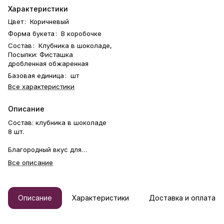
Характеристики
Цвет
:
Коричневый
Форма букета
:
В коробочке
Состав
:
Клубника в шоколаде,
Посыпки: Фисташка
дробленная обжаренная
Базовая единица
:
шт
Все характеристики
Описание
Состав: клубника в шоколаде
8 шт.
Благородный вкус для
истинных гурманов.
Все описание
Представляем изысканный
десерт из нашей новой
шоколадной коллекции,
Описание
Характеристики
Доставка и оплата
созданный для ценителей
утонченных вкусов. Это
гармония сочной ягоды и