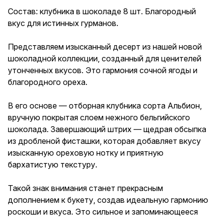
благородного ореха.
Состав: клубника в шоколаде 8 шт. Благородный
вкус для истинных гурманов.
В его основе — отборная
клубника сорта Альбион,
вручную покрытая слоем
Представляем изысканный десерт из нашей новой
нежного бельгийского
шоколадной коллекции, созданный для ценителей
шоколада. Завершающий
штрих — щедрая обсыпка из
утонченных вкусов. Это гармония сочной ягоды и
дробленой фисташки, которая
благородного ореха.
добавляет вкусу изысканную
ореховую нотку и приятную
бархатистую текстуру.
В его основе — отборная клубника сорта Альбион,
вручную покрытая слоем нежного бельгийского
Такой знак внимания станет
шоколада. Завершающий штрих — щедрая обсыпка
прекрасным дополнением к
букету, создав идеальную
из дробленой фисташки, которая добавляет вкусу
гармонию роскоши и вкуса.
изысканную ореховую нотку и приятную
Это сильное и
бархатистую текстуру.
запоминающееся признание,
которое останется в памяти
надолго. Безупречный подарок
Такой знак внимания станет прекрасным
на 14 февраля, юбилей или как
дополнением к букету, создав идеальную гармонию
комплимент для особенного
человека: любимой, жены,
роскоши и вкуса. Это сильное и запоминающееся
подруги, мамы, а также