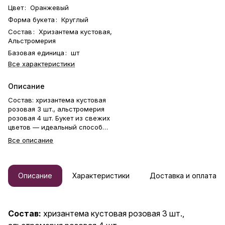
Цвет
:
Оранжевый
Форма букета
:
Круглый
Состав
:
Хризантема кустовая,
Альстромерия
Базовая единица
:
шт
Все характеристики
Описание
Состав: хризантема кустовая
розовая 3 шт., альстромерия
розовая 4 шт. Букет из свежих
цветов — идеальный способ
выразить чувства: ко дню
Все описание
рождения, годовщине, 8
Марта, 14 Февраля, Дню
матери, Дню учителя, Дню
бабушки и дедушки или просто
Описание
Характеристики
Доставка и оплата
в знак внимания и заботы.
Фирменная открытка-
инструкция по хранению — в
подарок. Цветочный букет —
Состав:
хризантема кустовая розовая 3 шт.,
отличный подарок бабушке,