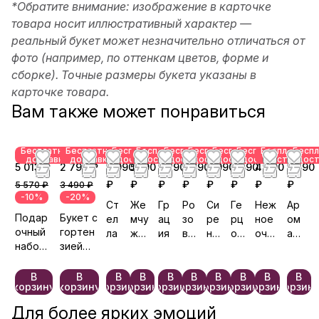
*Обратите внимание: изображение в карточке
товара носит иллюстративный характер —
реальный букет может незначительно отличаться от
фото (например, по оттенкам цветов, форме и
сборке). Точные размеры букета указаны в
карточке товара.
Вам также может понравиться
Бесплатная
Бесплатная
Бесплатная
Бесплатная
Бесплатная
Бесплатная
Бесплатная
Бесплатная
Бесплатная
Беспл
доставка
доставка
доставка
доставка
доставка
доставка
доставка
доставка
доставка
дост
5 013 ₽
2 792 ₽
3 990
5 190
5 890
5 690
3 990
6 590
4 790
3 590
₽
₽
₽
₽
₽
₽
₽
₽
5 570 ₽
3 490 ₽
-10%
-20%
Ст
Же
Гр
Ро
Си
Ге
Неж
Ар
Подар
Букет с
ел
мчу
ац
зо
ре
рц
ное
ом
очный
гортен
ла
жин
ия
вы
не
оги
очар
атн
набор
зией
а
й
вы
ня
ован
ый
«Капри
«Бабоч
душ
зе
й
ие
со
з»
ка»
и
фи
са
н
В
В
В
В
В
В
В
В
В
В
корзину
корзину
корзину
корзину
корзину
корзину
корзину
корзину
корзину
корзин
р
д
Для более ярких эмоций