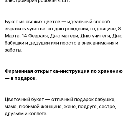
альстромерия розовая 4 шт.
маме, любимой женщине,
жене, подруге, сестре,
друзьям и коллеге.
Букет из свежих цветов — идеальный способ
выразить чувства: ко дню рождения, годовщине, 8
Марта, 14 Февраля, Дню матери, Дню учителя, Дню
бабушки и дедушки или просто в знак внимания и
заботы.
Фирменная открытка-инструкция по хранению
— в подарок.
Цветочный букет — отличный подарок бабушке,
маме, любимой женщине, жене, подруге, сестре,
друзьям и коллеге.