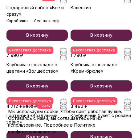
Подарочный набор «Всё и
Валентин
сразу»
Коробочка — бесплатно🎀
В корзину
В корзину
Бесплатная доставка
Бесплатная доставка
7 990 ₽
1 790 ₽
Клубника в шоколаде с
Клубника в шоколаде
цветами «Волшебство»
«Крем-брюле»
В корзину
В корзину
Бесплатная доставка
Бесплатная доставка
4 712 ₽
-20%
3 490 ₽
5 890 ₽
Мы используем cookie, чтобы сайт работал лучше.
Гортензия «Воздушный
Клубничный букет с розами
Оставаясь с нами, вы соглашаетесь на их
зефир»
использование. Подробнее в Политике
конфиденциальности.
В корзину
В корзину