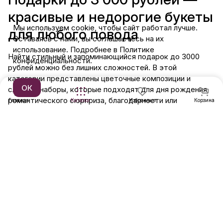
красивые и недорогие букеты
Мы используем cookie, чтобы сайт работал лучше.
для любого повода
Оставаясь с нами, вы соглашаетесь на их
использование. Подробнее в Политике
Найти стильный и запоминающийся подарок до 3000
конфиденциальности.
рублей можно без лишних сложностей. В этой
категории представлены цветочные композиции и
ОК
сладкие наборы, которые подходят для дня рождения,
романтического сюрприза, благодарности или
Главная
Каталог
Избранные
Корзина
небольшого знака внимания. Недорогие букеты
или клубника в шоколаде в миниатюрных коробочках
помогают создать праздничное настроение и приятно
удивить получателя без больших затрат.
В каталоге представлены как классические цветы до
3000 ₽, так и сладкие букеты недорогой категории с
красивым оформлением и оригинальной подачей.
Цветочные и сладкие букеты