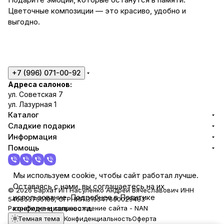
Цветочные композиции — это красиво, удобно и
выгодно.
+7 (996) 071-00-92
Адреса салонов:
ул. Советская 7
ул. Лазурная 1
Каталог
Сладкие подарки
Информация
Помощь
Мы используем cookie, чтобы сайт работал лучше.
Оставаясь с нами, вы соглашаетесь на их
© 2026 Бархат ИП Насуленко Андрей Вячеславович ИНН
использование. Подробнее в Политике
540863736105, ОГРНИП 319547600029483
конфиденциальности.
Разработка и сопровождение сайта -
NAN
Темная тема
Конфиденциальность
Оферта