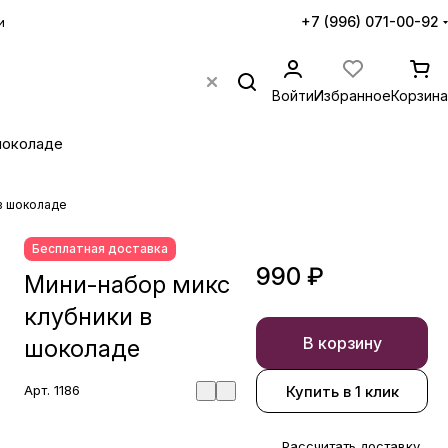
+7 (996) 071-00-92
и
Войти
Избранное
Корзина
шоколаде
в шоколаде
Бесплатная доставка
990 ₽
Мини-набор микс
клубники в
В корзину
шоколаде
Купить в 1 клик
Арт.
1186
Рассчитать доставку