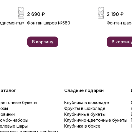
2 690 ₽
2 190 ₽
одисменты»
Фонтан шаров №580
Фонтан шар
В корзину
В корзин
Каталог
Сладкие подарки
Цветочные букеты
Клубника в шоколаде
Розы
Фрукты в шоколаде
Новинки
Клубничные букеты
Комбо-наборы
Клубнично-цветочные букеты
Гелевые шары
Клубника в боксе
ткрытки, топперы, конфеты