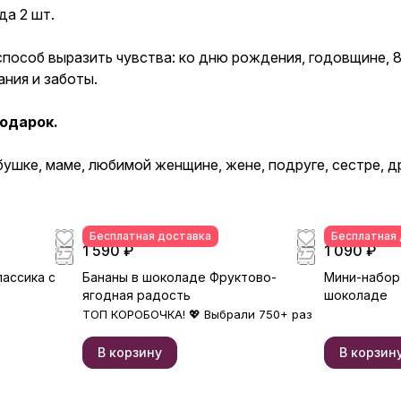
да 2 шт.
пособ выразить чувства: ко дню рождения, годовщине, 8
ания и заботы.
одарок.
шке, маме, любимой женщине, жене, подруге, сестре, др
Бесплатная доставка
Бесплатная
1 590 ₽
1 090 ₽
лассика с
Бананы в шоколаде Фруктово-
Мини-набор
ягодная радость
шоколаде
ТОП КОРОБОЧКА! 💖 Выбрали 750+ раз
В корзину
В корзин