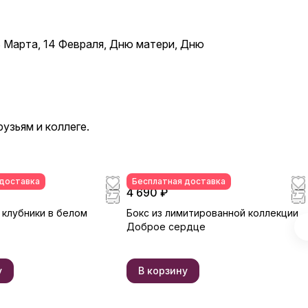
Коробочка клубники в
шоколаде — отличный подарок
бабушке, маме, любимой
женщине, жене, подруге,
 Марта, 14 Февраля, Дню матери, Дню
сестре, друзьям и коллеге.
узьям и коллеге.
 доставка
Бесплатная доставка
4 690 ₽
 клубники в белом
Бокс из лимитированной коллекции
Доброе сердце
у
В корзину