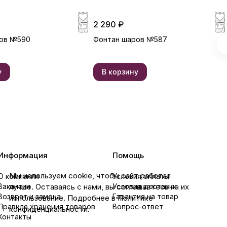
2 290 ₽
ов №590
Фонтан шаров №587
у
В корзину
Информация
Помощь
Мы используем cookie, чтобы сайт работал
О компании
Условия оплаты
лучше. Оставаясь с нами, вы соглашаетесь на их
Вакансии
Условия доставки
Возврат и замена
Гарантия на товар
использование. Подробнее в Политике
Правила хранения товаров
Вопрос-ответ
конфиденциальности.
Контакты