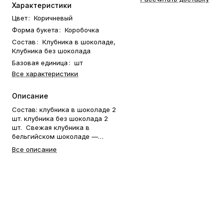
Характеристики
Цвет
:
Коричневый
Форма букета
:
Коробочка
Состав
:
Клубника в шоколаде,
Клубника без шоколада
Базовая единица
:
шт
Все характеристики
Описание
Состав: клубника в шоколаде 2
шт. клубника без шоколада 2
шт. Свежая клубника в
бельгийском шоколаде —
идеальный способ выразить
Все описание
чувства: ко дню рождения,
годовщине, 8 Марта, 14
Февраля, Дню матери, Дню
учителя, Дню бабушки и
дедушки или просто в знак
внимания и заботы. Фирменная
открытка-инструкция по
хранению — в подарок.