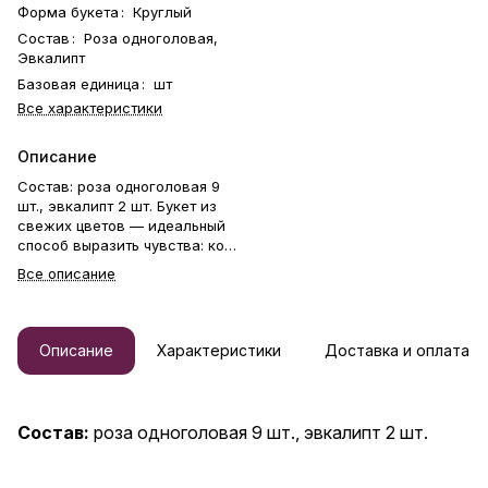
Форма букета
:
Круглый
Состав
:
Роза одноголовая,
Эвкалипт
Базовая единица
:
шт
Все характеристики
Описание
Состав: роза одноголовая 9
шт., эвкалипт 2 шт. Букет из
свежих цветов — идеальный
способ выразить чувства: ко
дню рождения, годовщине, 8
Все описание
Марта, 14 Февраля, Дню
матери, Дню учителя, Дню
бабушки и дедушки или просто
в знак внимания и заботы.
Описание
Характеристики
Доставка и оплата
Фирменная открытка-
инструкция по хранению — в
подарок. Цветочный букет —
отличный подарок бабушке,
Состав:
роза одноголовая 9 шт., эвкалипт 2 шт.
маме, любимой женщине,
жене, подруге, сестре,
друзьям и коллеге.