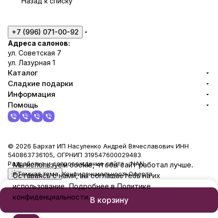
Назад к списку
+7 (996) 071-00-92
Адреса салонов:
ул. Советская 7
ул. Лазурная 1
Каталог
Сладкие подарки
Информация
Помощь
© 2026 Бархат ИП Насуленко Андрей Вячеславович ИНН
540863736105, ОГРНИП 319547600029483
Разработка и сопровождение сайта -
NAN
Мы используем cookie, чтобы сайт работал лучше.
Темная тема
Конфиденциальность
Оферта
Оставаясь с нами, вы соглашаетесь на их
использование. Подробнее в Политике
конфиденциальности.
В корзину