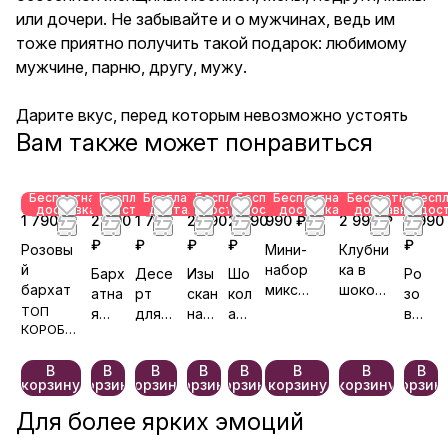
невозможно устоять
или дочери. Не забывайте и о мужчинах, ведь им
тоже приятно получить такой подарок: любимому
мужчине, парню, другу, мужу.
Дарите вкус, перед которым невозможно устоять
Вам также может понравиться
Бесплатная
Бесплатная
Бесплатная
Бесплатная
Бесплатная
Бесплатная
Бесплатная
Бесп
доставка
доставка
доставка
доставка
доставка
доставка
доставка
дос
1 790 ₽
2 990
1 790
2 990
2 990
990 ₽
2 990 ₽
2 990
₽
₽
₽
₽
₽
Розовы
Мини-
Клубни
й
набор
ка в
Барх
Десе
Изы
Шо
Ро
бархат
микс
шокола
атна
рт
скан
кол
зо
клубники
де
ТОП
я
для
ная
адн
вы
КОРОБО
в
Шокоб
Вале
хоро
клас
ый
й
ЧКА! 💖
шоколад
ерри
нтин
шего
сика
эд
же
Выбрали
е
В
В
В
В
В
В
В
В
ка
дня
ем
мч
800+
корзину
корзину
корзину
корзину
корзину
корзину
корзину
корзин
уг
раз
Для более ярких эмоций