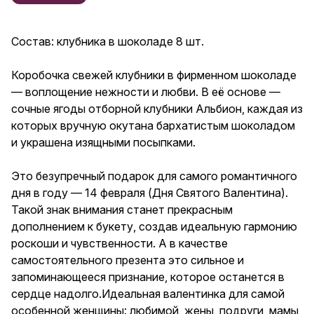
шоколадом и украшена
изящными посыпками.
Состав: клубника в шоколаде 8 шт.
Это безупречный подарок для
самого романтичного дня в
году — 14 февраля (Дня
Коробочка свежей клубники в фирменном шоколаде
Святого Валентина). Такой знак
— воплощение нежности и любви. В её основе —
внимания станет прекрасным
сочные ягоды отборной клубники Альбион, каждая из
дополнением к букету, создав
идеальную гармонию роскоши
которых вручную окутана бархатистым шоколадом
и чувственности. А в качестве
и украшена изящными посыпками.
самостоятельного презента
это сильное и
запоминающееся признание,
Это безупречный подарок для самого романтичного
которое останется в сердце
дня в году — 14 февраля (Дня Святого Валентина).
надолго.Идеальная валентинка
Такой знак внимания станет прекрасным
для самой особенной
женщины: любимой, жены,
дополнением к букету, создав идеальную гармонию
подруги, мамы или дочери. Не
роскоши и чувственности. А в качестве
забывайте и о мужчинах, ведь
самостоятельного презента это сильное и
им тоже приятно получить
такой подарок: любимому
запоминающееся признание, которое останется в
мужчине, парню, другу, мужу.
сердце надолго.Идеальная валентинка для самой
особенной женщины: любимой, жены, подруги, мамы
Дарите вкус, перед которым