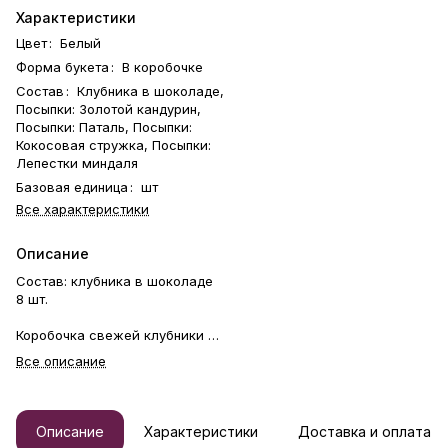
Характеристики
Цвет
:
Белый
Форма букета
:
В коробочке
Состав
:
Клубника в шоколаде,
Посыпки: Золотой кандурин,
Посыпки: Паталь, Посыпки:
Кокосовая стружка, Посыпки:
Лепестки миндаля
Базовая единица
:
шт
Все характеристики
Описание
Состав: клубника в шоколаде
8 шт.
Коробочка свежей клубники в
фирменном шоколаде —
Все описание
воплощение нежности и
любви. В её основе — сочные
ягоды отборной клубники
Альбион, каждая из которых
Описание
Характеристики
Доставка и оплата
вручную окутана бархатистым