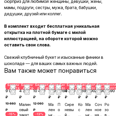
сюрприз для любимой женщины, девушки, жены,
оставить свои слова. Свежий
клубничный букет и
мамы, подруги, сестры, мужа, брата, бабушки,
изысканные финики в
дедушки, друзей или коллег.
шоколаде — для ваших самых
важных людей.
В комплект входит бесплатная уникальная
открытка на плотной бумаге с милой
иллюстрацией, на обороте которой можно
оставить свои слова.
Свежий клубничный букет и изысканные финики в
шоколаде — для ваших самых важных людей.
Вам также может понравиться
Бесплатная
Бесплатная
Бесплатная
Бесплатная
Бесплатная
Бесплатная
Бесплатная
Бесплатная
Бесплатная
Бесп
доставка
доставка
доставка
доставка
доставка
доставка
доставка
доставка
доставка
дос
9 070
4 390
10 470
1 390
2 190
4 390
5 690
1 390
2 890
2 590
₽
₽
₽
₽
₽
₽
₽
₽
₽
₽
10 660
12 060
Малин
Ма
П
Сире
Ко
Ма
Соч
Ро
овый
лен
о
невы
с
лен
ное
зо
₽
₽
-15%
-13%
закат
ько
ц
й
м
ько
нас
ва