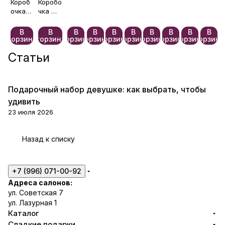
набор
«Приз
Короб
Коробо
«Шед
очка
нание
чка —
—
беспла
евр»
»
беспл
тно🎀
В
В
В
В
В
В
В
В
В
В
атно🎀
корзину
корзину
корзину
корзину
корзину
корзину
корзину
корзину
корзину
корзину
Статьи
Подарочный набор девушке: как выбрать, чтобы
Сладкие подарки
удивить
23 июля 2026
Назад к списку
+7 (996) 071-00-92
Адреса салонов:
ул. Советская 7
ул. Лазурная 1
Каталог
Сладкие подарки