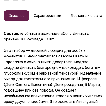
свежие цветы и коробочка с
изысканными десертами:
медово-сладкие финики в
благородном шоколаде с
Описание
Характеристики
Доставка и оплата
богатым, глубоким вкусом и
бархатной текстурой.
Идеальный выбор для
трогательного признания на 14
Состав:
клубника в шоколаде 300 г., финики с
февраля (День Святого
орехами в шоколаде 10 шт.
Валентина), День рождения, 8
Марта, годовщину или без
повода. Он создаёт
Этот набор — двойной сюрприз для особых
незабываемое впечатление,
моментов. В нём сочетаются свежие цветы и
говоря о ваших чувствах сразу
двумя способами. Это
коробочка с изысканными десертами: медово-
роскошный и вкусный сюрприз
сладкие финики в благородном шоколаде с богатым,
для любимой женщины,
глубоким вкусом и бархатной текстурой. Идеальный
девушки, жены, мамы,
подруги, сестры, мужа, брата,
выбор для трогательного признания на 14 февраля
бабушки, дедушки, друзей или
(День Святого Валентина), День рождения, 8 Марта,
коллег. В комплект входит
годовщину или без повода. Он создаёт
бесплатная уникальная
открытка на плотной бумаге с
незабываемое впечатление, говоря о ваших чувствах
милой иллюстрацией, на
сразу двумя способами. Это роскошный и вкусный
обороте которой можно