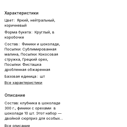
Характеристики
Цвет
:
Яркий, нейтральный,
коричневый
Форма букета
:
Круглый, в
коробочке
Состав
:
Финики и шоколаде,
Посыпки: Сублимированная
малина, Посыпки: Кокосовая
стружка, Грецкий орех,
Посыпки: Фисташка
дробленная обжаренная
Базовая единица
:
шт
Все характеристики
Описание
Состав: клубника в шоколаде
300 г., финики с орехами в
шоколаде 10 шт. Этот набор —
двойной сюрприз для особых
моментов. В нём сочетаются
Все описание