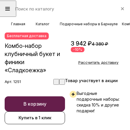
Главная
Каталог
Подарочные наборы в Барнауле
Комб
Бесплатная доставка
3 942 ₽
4 380 ₽
Комбо-набор
-10%
клубничный букет и
финики
Рассчитать доставку
«Сладкоежка»
Товар участвует в акции
Арт.
1251
Выгодные
подарочные наборы:
В корзину
скидка 10% и другие
подарки!
Купить в 1 клик