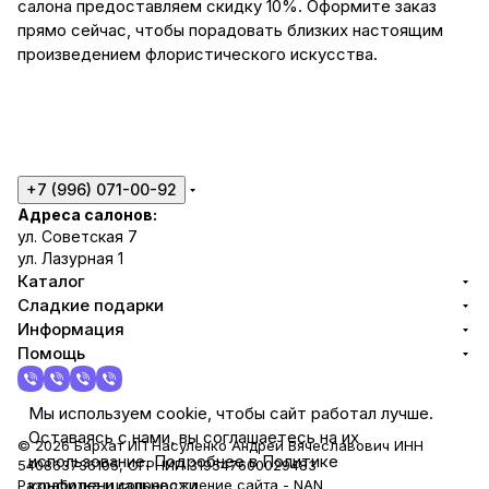
салона предоставляем скидку 10%. Оформите заказ
прямо сейчас, чтобы порадовать близких настоящим
произведением флористического искусства.
+7 (996) 071-00-92
Адреса салонов:
ул. Советская 7
ул. Лазурная 1
Каталог
Сладкие подарки
Информация
Помощь
Мы используем cookie, чтобы сайт работал лучше.
Оставаясь с нами, вы соглашаетесь на их
© 2026 Бархат ИП Насуленко Андрей Вячеславович ИНН
использование. Подробнее в Политике
540863736105, ОГРНИП 319547600029483
конфиденциальности.
Разработка и сопровождение сайта -
NAN