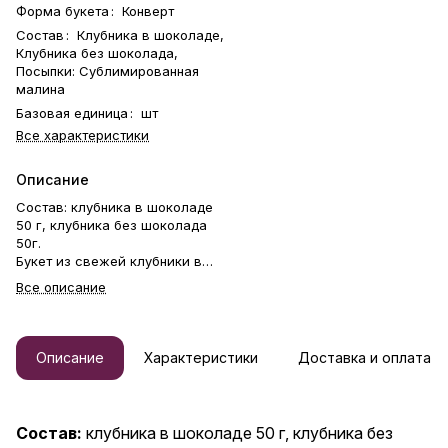
Форма букета
:
Конверт
Состав
:
Клубника в шоколаде,
Клубника без шоколада,
Посыпки: Сублимированная
малина
Базовая единица
:
шт
Все характеристики
Описание
Состав: клубника в шоколаде
50 г, клубника без шоколада
50г.
Букет из свежей клубники в
бельгийском шоколаде.
Все описание
Клубника держится на каркасе
из шпажек. Готовый букет
упаковывается в прозрачную
слюду. Фирменная открытка-
Описание
Характеристики
Доставка и оплата
инструкция по хранению — в
подарок. Этот букет —
идеальный способ выразить
чувства: ко дню рождения,
Состав:
клубника в шоколаде 50 г, клубника без
годовщине, 8 Марта, 14