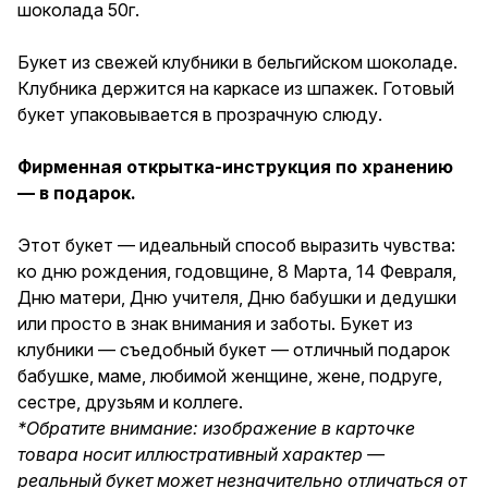
шоколада 50г.
Февраля, Дню матери, Дню
учителя, Дню бабушки и
дедушки или просто в знак
Букет из свежей клубники в бельгийском шоколаде.
внимания и заботы. Букет из
Клубника держится на каркасе из шпажек. Готовый
клубники — съедобный букет
— отличный подарок бабушке,
букет упаковывается в прозрачную слюду.
маме, любимой женщине,
жене, подруге, сестре,
Фирменная открытка-инструкция по хранению
друзьям и коллеге.
— в подарок.
Этот букет — идеальный способ выразить чувства:
ко дню рождения, годовщине, 8 Марта, 14 Февраля,
Дню матери, Дню учителя, Дню бабушки и дедушки
или просто в знак внимания и заботы. Букет из
клубники — съедобный букет — отличный подарок
бабушке, маме, любимой женщине, жене, подруге,
сестре, друзьям и коллеге.
*Обратите внимание: изображение в карточке
товара носит иллюстративный характер —
реальный букет может незначительно отличаться от