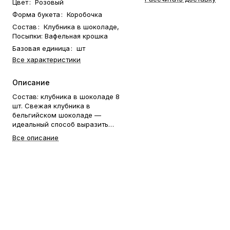
Цвет
:
Розовый
Форма букета
:
Коробочка
Состав
:
Клубника в шоколаде,
Посыпки: Вафельная крошка
Базовая единица
:
шт
Все характеристики
Описание
Состав: клубника в шоколаде 8
шт. Свежая клубника в
бельгийском шоколаде —
идеальный способ выразить
чувства: ко дню рождения,
Все описание
годовщине, 8 Марта, 14
Февраля, Дню матери, Дню
учителя, Дню бабушки и
дедушки или просто в знак
внимания и заботы. Фирменная
открытка-инструкция по
хранению — в подарок.
Коробочка клубники в
шоколаде — отличный подарок
бабушке, маме, любимой