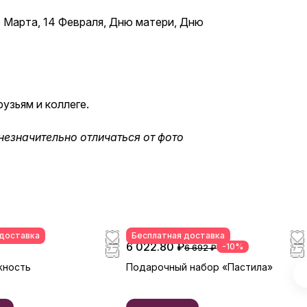
женщине, жене, подруге,
сестре, друзьям и коллеге.
 Марта, 14 Февраля, Дню матери, Дню
узьям и коллеге.
незначительно отличаться от фото
 доставка
Бесплатная доставка
6 022.80 ₽
-10%
6 692 ₽
жность
Подарочный набор «Пастила»