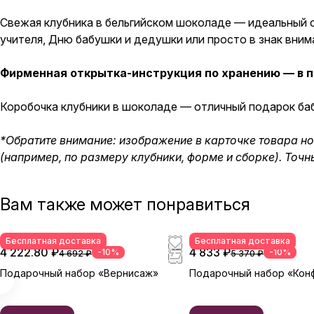
Свежая клубника в бельгийском шоколаде — идеальный с
учителя, Дню бабушки и дедушки или просто в знак вним
Фирменная открытка-инструкция по хранению — в п
Коробочка клубники в шоколаде — отличный подарок бабу
*Обратите внимание: изображение в карточке товара н
(например, по размеру клубники, форме и сборке). Точ
Вам также может понравиться
Бесплатная доставка
Бесплатная доставка
4 222.80 ₽
4 833 ₽
-10%
-10%
4 692 ₽
5 370 ₽
Подарочный набор «Вернисаж»
Подарочный набор «Кон