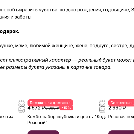
пособ выразить чувства: ко дню рождения, годовщине, 8
ания и заботы.
одарок.
шке, маме, любимой женщине, жене, подруге, сестре, др
осит иллюстративный характер — реальный букет может 
ные размеры букета указаны в карточке товара.
Бесплатная доставка
Бесплатная
4 572 ₽
2 990 ₽
-10%
5 080 ₽
фетти»
Комбо-набор клубника и цветы "Код:
Розовая не
Розовый"