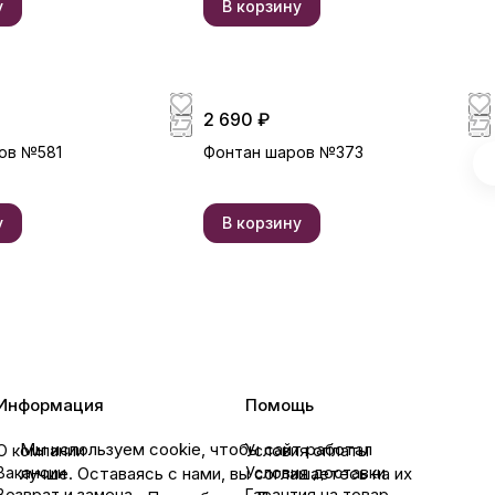
у
В корзину
2 690 ₽
ов №581
Фонтан шаров №373
у
В корзину
Информация
Помощь
Мы используем cookie, чтобы сайт работал
О компании
Условия оплаты
лучше. Оставаясь с нами, вы соглашаетесь на их
Вакансии
Условия доставки
Возврат и замена
Гарантия на товар