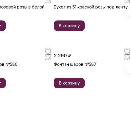
 розовой розы в белой
Букет из 51 красной розы под ленту
у
В корзину
2 290 ₽
ов №580
Фонтан шаров №587
у
В корзину