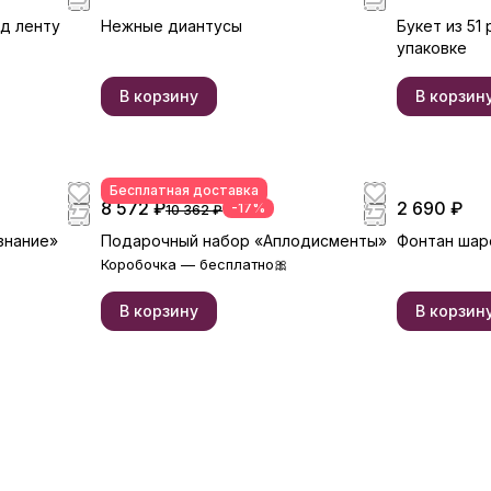
од ленту
Нежные диантусы
Букет из 51
упаковке
В корзину
В корзин
Бесплатная доставка
8 572 ₽
2 690 ₽
-17%
10 362 ₽
знание»
Подарочный набор «Аплодисменты»
Фонтан шар
Коробочка — бесплатно🎀
В корзину
В корзин