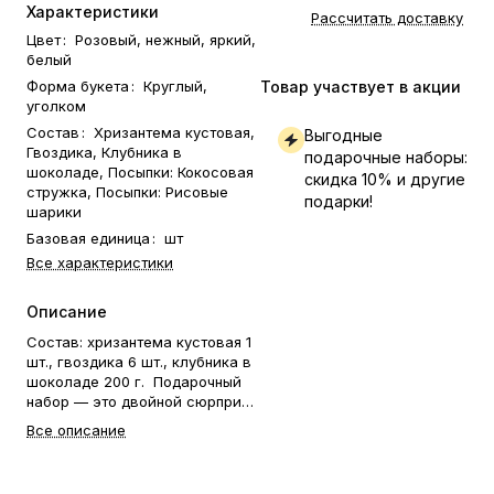
Характеристики
Рассчитать доставку
Цвет
:
Розовый, нежный, яркий,
белый
Форма букета
:
Круглый,
Товар участвует в акции
уголком
Состав
:
Хризантема кустовая,
Выгодные
Гвоздика, Клубника в
подарочные наборы:
шоколаде, Посыпки: Кокосовая
скидка 10% и другие
стружка, Посыпки: Рисовые
подарки!
шарики
Базовая единица
:
шт
Все характеристики
Описание
Состав: хризантема кустовая 1
шт., гвоздика 6 шт., клубника в
шоколаде 200 г. Подарочный
набор — это двойной сюрприз
для особых моментов. Этот
Все описание
оригинальный подарок
сочетает два идеальных букета:
свежие цветы и клубнику сорта