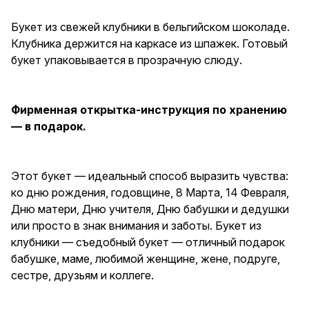
внимания и заботы. Букет из
клубники — съедобный букет
Букет из свежей клубники в бельгийском шоколаде.
— отличный подарок бабушке,
Клубника держится на каркасе из шпажек. Готовый
маме, любимой женщине,
жене, подруге, сестре,
букет упаковывается в прозрачную слюду.
друзьям и коллеге.
Фирменная открытка-инструкция по хранению
— в подарок.
Этот букет — идеальный способ выразить чувства:
ко дню рождения, годовщине, 8 Марта, 14 Февраля,
Дню матери, Дню учителя, Дню бабушки и дедушки
или просто в знак внимания и заботы. Букет из
клубники — съедобный букет — отличный подарок
бабушке, маме, любимой женщине, жене, подруге,
сестре, друзьям и коллеге.