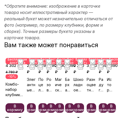
*Обратите внимание: изображение в карточке
товара носит иллюстративный характер —
реальный букет может незначительно отличаться от
фото (например, по размеру клубники, форме и
сборке). Точные размеры букета указаны в
карточке товара.
Вам также может понравиться
Бесплатная
Бесплатная
Бесплатная
Бесплатная
Бесплатная
Бесплатная
Бесплатная
Бесплатная
Бесплатн
Бесп
доставка
доставка
доставка
доставка
доставка
доставка
доставка
доставка
доставк
дос
4 302 ₽
2 890
2 190
3 190
3 590
3 090
2 390
3 590
2 590
2 890
₽
₽
₽
₽
₽
₽
₽
₽
₽
4 780 ₽
-10%
Элег
По
Ро
Маг
Ба
Шоко
Разн
Ра
Ис
Комбо-
антн
це
зо
иче
рх
ладн
оцве
ду
то
набор
ые
лу
во
ски
ат
ое
тный
га
ри
клубника
тра
й
е
й
ны
наст
сюр
чу
я
и цветы
диц
ле
об
взг
й
роен
приз
вс
лю
«Для
ии
та
ла
ляд
вк
ие
тв
бв
В
В
В
В
В
В
В
В
В
В
корзину
корзину
корзину
корзину
корзину
корзину
корзину
корзину
корзину
корзин
неё»
ко
ус
и