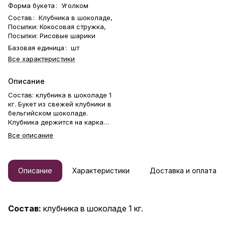
Форма букета
:
Уголком
Состав
:
Клубника в шоколаде,
Посыпки: Кокосовая стружка,
Посыпки: Рисовые шарики
Базовая единица
:
шт
Все характеристики
Описание
Состав: клубника в шоколаде 1
кг. Букет из свежей клубники в
бельгийском шоколаде.
Клубника держится на каркасе
из шпажек. Готовый букет
Все описание
упаковывается в прозрачную
слюду. Фирменная открытка-
инструкция по хранению — в
подарок. Этот букет —
Описание
Характеристики
Доставка и оплата
идеальный способ выразить
чувства: ко дню рождения,
годовщине, 8 Марта, 14
Февраля, Дню матери, Дню
Состав:
клубника в шоколаде 1 кг.
учителя, Дню бабушки и
дедушки или просто в знак