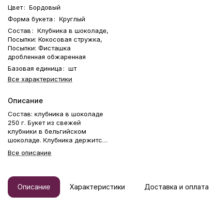
Цвет
:
Бордовый
Форма букета
:
Круглый
Состав
:
Клубника в шоколаде,
Посыпки: Кокосовая стружка,
Посыпки: Фисташка
дробленная обжаренная
Базовая единица
:
шт
Все характеристики
Описание
Состав: клубника в шоколаде
250 г. Букет из свежей
клубники в бельгийском
шоколаде. Клубника держится
на каркасе из шпажек. Готовый
Все описание
букет упаковывается в
прозрачную слюду. Фирменная
открытка-инструкция по
хранению — в подарок. Этот
Описание
Характеристики
Доставка и оплата
букет — идеальный способ
выразить чувства: ко дню
рождения, годовщине, 8