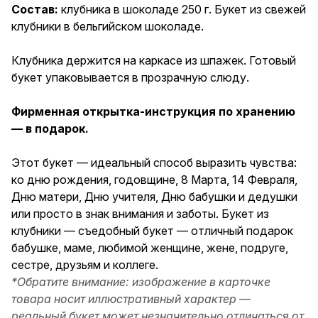
Марта, 14 Февраля, Дню
Состав:
клубника в шоколаде 250 г. Букет из свежей
матери, Дню учителя, Дню
клубники в бельгийском шоколаде.
бабушки и дедушки или просто
в знак внимания и заботы.
Букет из клубники —
Клубника держится на каркасе из шпажек. Готовый
съедобный букет — отличный
букет упаковывается в прозрачную слюду.
подарок бабушке, маме,
любимой женщине, жене,
подруге, сестре, друзьям и
Фирменная открытка-инструкция по хранению
коллеге.
— в подарок.
Этот букет — идеальный способ выразить чувства:
ко дню рождения, годовщине, 8 Марта, 14 Февраля,
Дню матери, Дню учителя, Дню бабушки и дедушки
или просто в знак внимания и заботы. Букет из
клубники — съедобный букет — отличный подарок
бабушке, маме, любимой женщине, жене, подруге,
сестре, друзьям и коллеге.
*Обратите внимание: изображение в карточке
товара носит иллюстративный характер —
реальный букет может незначительно отличаться от