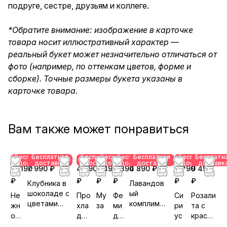
подруге, сестре, друзьям и коллеге.
*Обратите внимание: изображение в карточке
товара носит иллюстративный характер —
реальный букет может незначительно отличаться от
фото (например, по оттенкам цветов, форме и
сборке). Точные размеры букета указаны в
карточке товара.
Вам также может понравиться
Бесплатная
Бесплатная
Бесплатная
Бесплатная
Бесплатная
Бесплатная
Бесплатная
Бесплатн
доставка
доставка
доставка
доставка
доставка
доставка
доставка
доставк
13 190
7 990 ₽
4 690
3 490
4 390
4 890 ₽
4 790
9 490
₽
₽
₽
₽
₽
₽
Клубника в
Лавандов
шоколаде с
ый
Не
Про
Му
Фе
Си
Розали
цветами
комплимен
жн
хла
за
ми
ри
та с
«Волшебств
т с
ос
дно
да
ус
красны
о»
альстроме
ть
е
с
ми