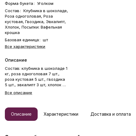
Форма букета
:
Уголком
Состав
:
Клубника в шоколаде,
Роза одноголовая, Роза
кустовая, Гвоздика, Эвкалипт,
Хлопок, Посыпки: Вафельная
крошка
Базовая единица
:
шт
Все характеристики
Описание
Состав: клубника в шоколаде 1
кг, роза одноголовая 7 шт.,
роза кустовая 5 шт., гвоздика
5 шт., эвкалипт 3 шт, хлопок 2
шт. Букет из свежей клубники
Все описание
в бельгийском шоколаде и
живых цветов. Клубника
держится на каркасе из
шпажек. Ягода отделена от
Описание
Характеристики
Доставка и оплата
цветов прозрачной пленкой.
Готовый букет упаковывается в
прозрачную слюду. Фирменная
открытка-инструкция по