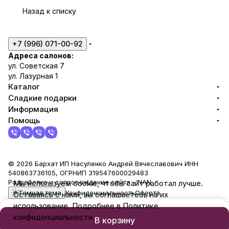
Назад к списку
+7 (996) 071-00-92
Адреса салонов:
ул. Советская 7
ул. Лазурная 1
Каталог
Сладкие подарки
Информация
Помощь
© 2026 Бархат ИП Насуленко Андрей Вячеславович ИНН
540863736105, ОГРНИП 319547600029483
Разработка и сопровождение сайта -
NAN
Мы используем cookie, чтобы сайт работал лучше.
Темная тема
Конфиденциальность
Оферта
Оставаясь с нами, вы соглашаетесь на их
использование. Подробнее в Политике
конфиденциальности.
В корзину