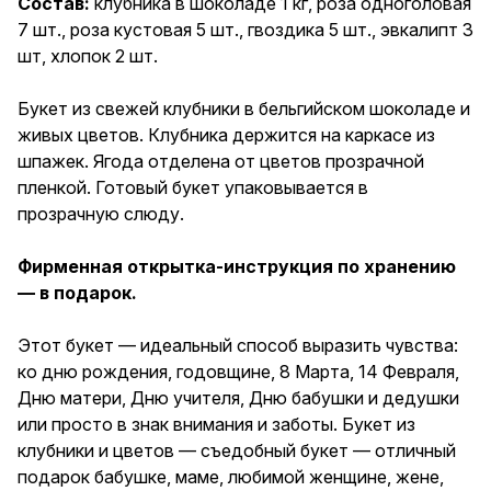
Состав:
клубника в шоколаде 1 кг, роза одноголовая
хранению — в подарок. Этот
7 шт., роза кустовая 5 шт., гвоздика 5 шт., эвкалипт 3
букет — идеальный способ
выразить чувства: ко дню
шт, хлопок 2 шт.
рождения, годовщине, 8
Марта, 14 Февраля, Дню
Букет из свежей клубники в бельгийском шоколаде и
матери, Дню учителя, Дню
бабушки и дедушки или просто
живых цветов. Клубника держится на каркасе из
в знак внимания и заботы.
шпажек. Ягода отделена от цветов прозрачной
Букет из клубники и цветов —
пленкой. Готовый букет упаковывается в
съедобный букет — отличный
подарок бабушке, маме,
прозрачную слюду.
любимой женщине, жене,
подруге, сестре, друзьям и
Фирменная открытка-инструкция по хранению
коллеге.
— в подарок.
Этот букет — идеальный способ выразить чувства:
ко дню рождения, годовщине, 8 Марта, 14 Февраля,
Дню матери, Дню учителя, Дню бабушки и дедушки
или просто в знак внимания и заботы. Букет из
клубники и цветов — съедобный букет — отличный
подарок бабушке, маме, любимой женщине, жене,