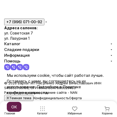
+7 (996) 071-00-92
Адреса салонов:
ул. Советская 7
ул. Лазурная 1
Каталог
Сладкие подарки
Информация
Помощь
Мы используем cookie, чтобы сайт работал лучше.
Оставаясь с нами, вы соглашаетесь на их
© 2026 Бархат ИП Насуленко Андрей Вячеславович ИНН
использование. Подробнее в Политике
540863736105, ОГРНИП 319547600029483
конфиденциальности.
Разработка и сопровождение сайта -
NAN
Темная тема
Конфиденциальность
Оферта
ОК
Главная
Каталог
Избранные
Корзина