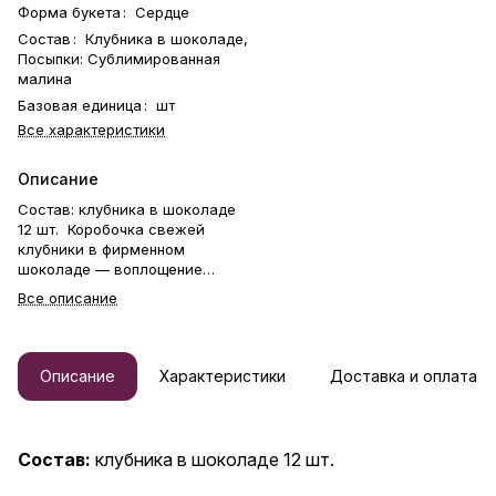
Форма букета
:
Сердце
Состав
:
Клубника в шоколаде,
Посыпки: Сублимированная
малина
Базовая единица
:
шт
Все характеристики
Описание
Состав: клубника в шоколаде
12 шт. Коробочка свежей
клубники в фирменном
шоколаде — воплощение
нежности и любви. В её основе
Все описание
— сочные ягоды отборной
клубники Альбион, каждая из
которых вручную окутана
бархатистым шоколадом и
Описание
Характеристики
Доставка и оплата
украшена изящными
посыпками. А сама упаковка в
форме сердца превращает
этот десерт в идеальный
Состав:
клубника в шоколаде 12 шт.
подарок для самого
романтичного дня в году — 14