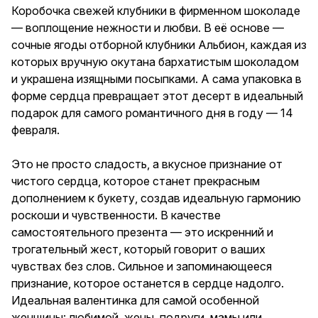
февраля. Это не просто
Коробочка свежей клубники в фирменном шоколаде
сладость, а вкусное признание
— воплощение нежности и любви. В её основе —
от чистого сердца, которое
сочные ягоды отборной клубники Альбион, каждая из
станет прекрасным
дополнением к букету, создав
которых вручную окутана бархатистым шоколадом
идеальную гармонию роскоши
и украшена изящными посыпками. А сама упаковка в
и чувственности. В качестве
форме сердца превращает этот десерт в идеальный
самостоятельного презента —
это искренний и трогательный
подарок для самого романтичного дня в году — 14
жест, который говорит о
февраля.
ваших чувствах без слов.
Сильное и запоминающееся
признание, которое останется
Это не просто сладость, а вкусное признание от
в сердце надолго. Идеальная
чистого сердца, которое станет прекрасным
валентинка для самой
дополнением к букету, создав идеальную гармонию
особенной женщины: любимой,
жены, подруги, мамы или
роскоши и чувственности. В качестве
дочери. Не забывайте и о
самостоятельного презента — это искренний и
мужчинах, ведь им тоже
трогательный жест, который говорит о ваших
приятно получить такое
признание: любимому
чувствах без слов. Сильное и запоминающееся
мужчине, парню, другу, мужу.
признание, которое останется в сердце надолго.
Дарите вкус, перед которым
Идеальная валентинка для самой особенной
невозможно устоять, и
чувства, идущие от самого
женщины: любимой, жены, подруги, мамы или