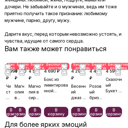
сердца.
дочери. Не забывайте и о мужчинах, ведь им тоже
приятно получить такое признание: любимому
мужчине, парню, другу, мужу.
Дарите вкус, перед которым невозможно устоять, и
чувства, идущие от самого сердца.
Вам также может понравиться
Бесплатная
Бесплатная
Бесплатная
Бесплатная
Бесплатная
Бесплатная
Бесплатна
доставка
доставка
доставка
доставка
доставка
доставка
доставка
9 990
4 990
4 590
4 690 ₽
4 290
4 490
4 590 ₽
₽
₽
₽
₽
₽
Бокс из
Сказочн
лимитирова
ый
Чи
Магн
Магно
Весенн
Розов
нной
Букет в
ст
олия
лия в
ий
ый
коллекции
сирене
ое
в
сирен
джаз в
бриз в
Доброе
вом
се
розо
евом
сирене
розов
сердце
боксе
рд
вом
боксе
вом
ом
В
В
В
В
В
В
В
корзину
корзину
корзину
корзину
корзину
корзину
корзину
це
бокс
боксе
боксе
е
Для более ярких эмоций